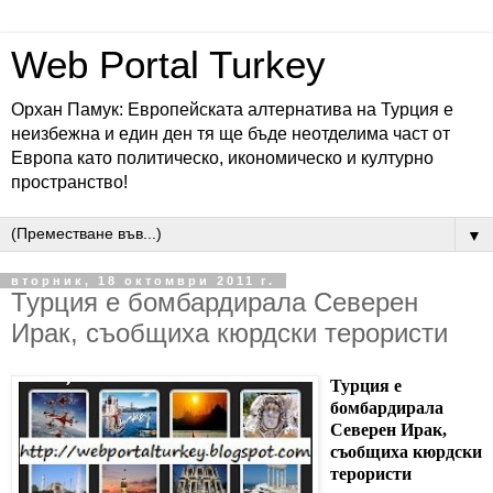
Web Portal Turkey
Орхан Памук: Eвропейската алтернатива на Турция е
неизбежна и един ден тя ще бъде неотделима част от
Европа като политическо, икономическо и културно
пространство!
▼
вторник, 18 октомври 2011 г.
Турция е бомбардирала Северен
Ирак, съобщиха кюрдски терористи
Турция е
бомбардирала
Северен Ирак,
съобщиха кюрдски
терористи