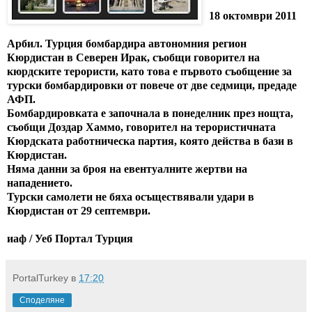
18 октомври 2011
Арбил. Турция бомбардира автономния регион
Кюрдистан в Северен Ирак, съобщи говорител на
кюрдските терористи, като това е първото съобщение за
турски бомбардировки от повече от две седмици, предаде
АФП.
Бомбардировката е започнала в понеделник през нощта,
съобщи Доздар Хаммо, говорител на терористичната
Кюрдската работническа партия, която действа в бази в
Кюрдистан.
Няма данни за броя на евентуалните жертви на
нападението.
Турски самолети не бяха осъществявали удари в
Кюрдистан от 29 септември.
иаф / Уеб Портал Турция
PortalTurkey
в
17:20
Споделяне